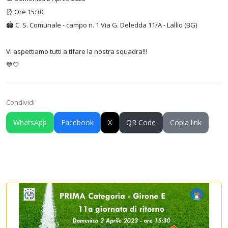
⏰ Ore 15:30
🏟️ C. S. Comunale - campo n. 1 Via G. Deledda 11/A - Lallio (BG)
Vi aspettiamo tutti a tifare la nostra squadra!!!
💙🤍
Condividi
WhatsApp
Facebook
X
QR Code
Copia link