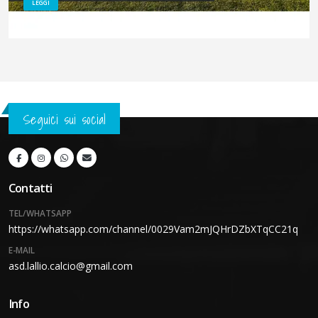
LEGGI
Seguici sui social
Contatti
TEL/WHATSAPP
https://whatsapp.com/channel/0029Vam2mJQHrDZbXTqCC21q
E-MAIL
asd.lallio.calcio@gmail.com
Info