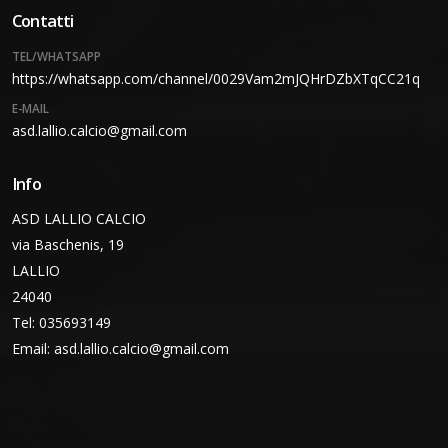
Contatti
TEL/WHATSAPP
https://whatsapp.com/channel/0029Vam2mJQHrDZbXTqCC21q
E-MAIL
asd.lallio.calcio@gmail.com
Info
ASD LALLIO CALCIO
via Baschenis, 19
LALLIO
24040
Tel: 035693149
Email:
asd.lallio.calcio@gmail.com