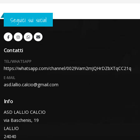
Seguici sui social
Contatti
TEL/WHATSAPP
https://whatsapp.com/channel/0029Vam2mJQHrDZbXTqCC21q
E-MAIL
asd.lallio.calcio@gmail.com
Info
ASD LALLIO CALCIO
via Baschenis, 19
LALLIO
24040