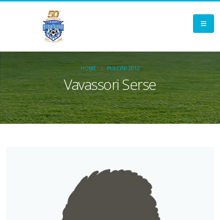
HOME
PULCINI 2012
Vavassori Serse