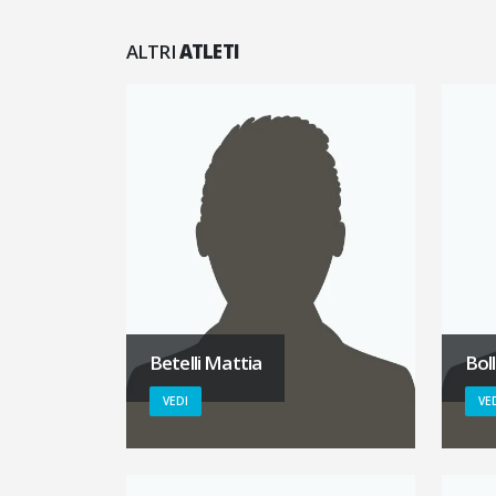
ALTRI
ATLETI
Betelli Mattia
Bol
VEDI
VE