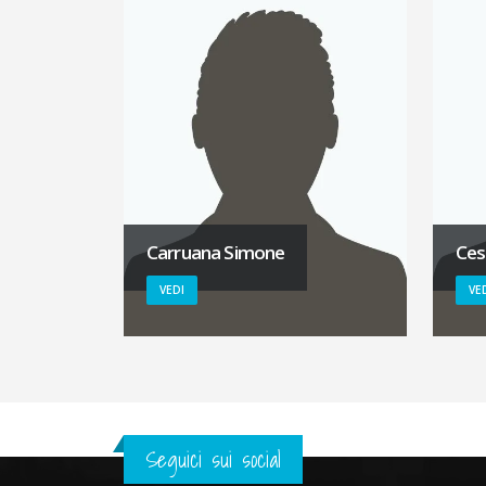
Carruana Simone
Ces
VEDI
VE
Seguici sui social