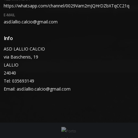
https://whatsapp.com/channel/0029Vam2mJQHrDZbXTqCC21q
E-MAIL
asd.lallio.calcio@gmail.com
Info
ASD LALLIO CALCIO
via Baschenis, 19
LALLIO
24040
Tel: 035693149
Email:
asd.lallio.calcio@gmail.com